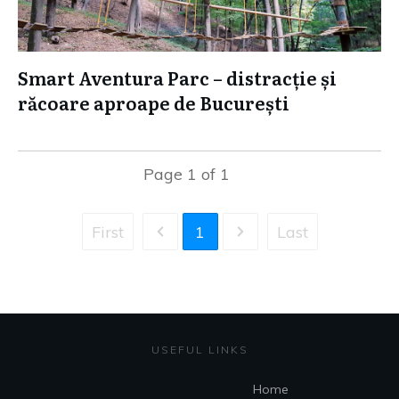
Smart Aventura Parc – distracție și
răcoare aproape de București
Page
1
of
1
First
1
Last
USEFUL LINKS
Home