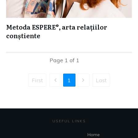
Metoda ESPERE®, arta relațiilor
conștiente
Page
1
of
1
First
1
Last
USEFUL LINKS
Home